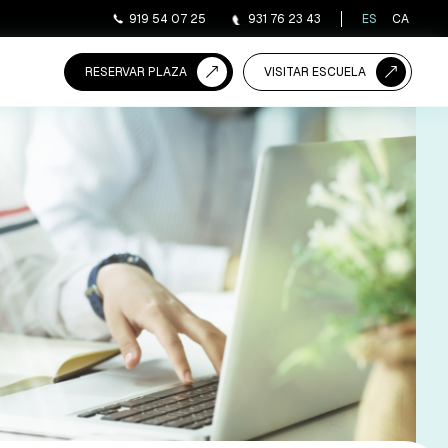
919 54 07 25
931 76 23 43
ES
CA
RESERVAR PLAZA
VISITAR ESCUELA