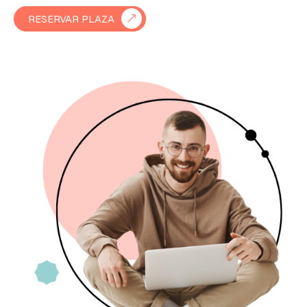
RESERVAR PLAZA
Diseñador/a de videojuegos: game
designer y level designer
Integrador/a multimedia audiovisual
Programador/a / desarrollador/a de
aplicaciones, gráficos, herramientas
y/o productos audiovisuales
multimedia
Editor/a de contenidos audiovisuales
multimedia interactivos y no
interactivos