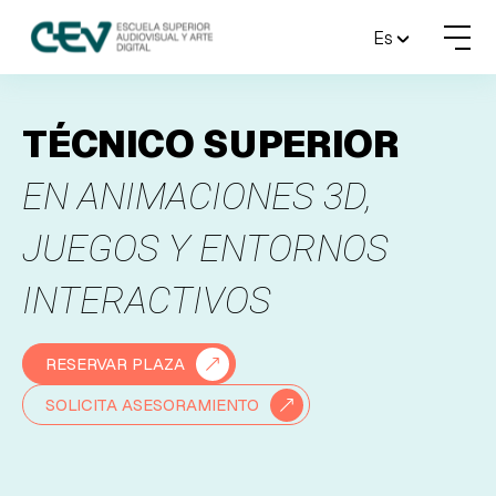
MENU
Es
FORMACIONES
TÉCNICO SUPERIOR
ADMISIONES
EN ANIMACIONES 3D,
ACTUALIDAD
JUEGOS Y ENTORNOS
INTERACTIVOS
ESCUELA
CONTACTO
RESERVAR PLAZA
SOLICITA ASESORAMIENTO
RESERVAR PLAZA
VISITAR ESCUELA
BLOG