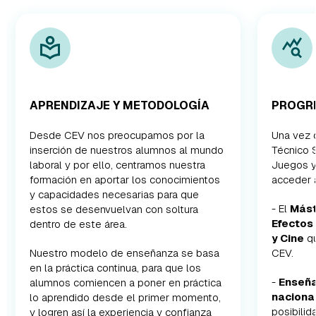
APRENDIZAJE Y METODOLOGÍA
PROGR
Desde CEV nos preocupamos por la
Una vez q
inserción de nuestros alumnos al mundo
Técnico 
laboral y por ello, centramos nuestra
Juegos y
formación en aportar los conocimientos
acceder 
y capacidades necesarias para que
- El
Mást
estos se desenvuelvan con soltura
Efectos
dentro de este área.
y Cine
qu
Nuestro modelo de enseñanza se basa
CEV.
en la práctica continua, para que los
-
Enseña
alumnos comiencen a poner en práctica
naciona
lo aprendido desde el primer momento,
posibilid
y logren así la experiencia y confianza