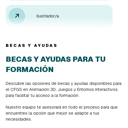
Ilustrador/a
Modelador/a 3D
BECAS Y AYUDAS
BECAS Y AYUDAS PARA TU
FORMACIÓN
Animador/a 2D/3D
Descubre las opciones de becas y ayudas disponibles para
el CFGS en Animación 3D, Juegos y Entornos Interactivos
Generador de environments virtuales
para facilitar tu acceso a la formación.
y/props
Nuestro equipo te asesorará en todo el proceso para que
encuentres la opción que mejor se adapte a tus
necesidades.
Técnico/a de efectos especiales 3D
/ Artista VFX