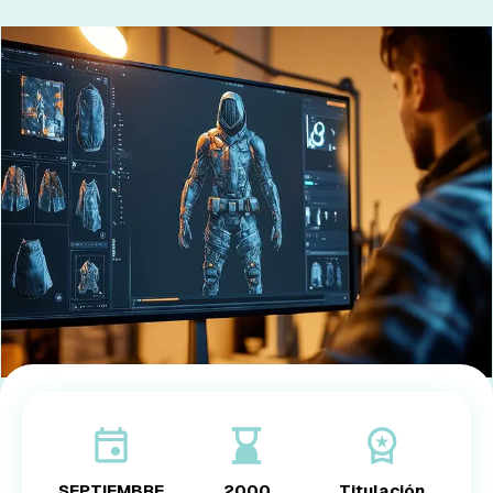
EMPRESAS
PARTNERS
919 54 07 25
931 76 23 43
SEPTIEMBRE
2000
Titulación