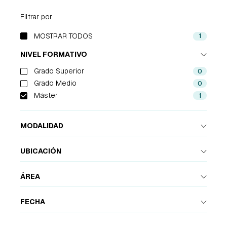
Filtrar por
EMPRESAS
MOSTRAR TODOS
1
1
PARTNERS
NIVEL FORMATIVO
Grado Superior
0
919 54 07 25
931 76 23 43
Grado Medio
0
Máster
1
MODALIDAD
UBICACIÓN
ÁREA
FECHA