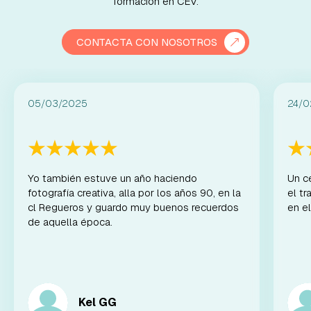
formación en CEV.
CONTACTA CON NOSOTROS
05/03/2025
24/0
Yo también estuve un año haciendo
Un c
fotografía creativa, alla por los años 90, en la
el t
cl Regueros y guardo muy buenos recuerdos
en el
de aquella época.
Kel GG