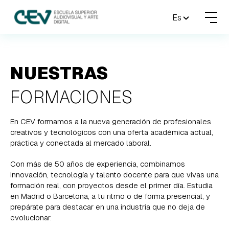
MENU
Es
FORMACIONES
NUESTRAS
ADMISIONES
FORMACIONES
ACTUALIDAD
En CEV formamos a la nueva generación de profesionales
creativos y tecnológicos con una oferta académica actual,
ESCUELA
práctica y conectada al mercado laboral.
CONTACTO
Con más de 50 años de experiencia, combinamos
innovación, tecnología y talento docente para que vivas una
formación real, con proyectos desde el primer día. Estudia
RESERVAR PLAZA
VISITAR ESCUELA
en Madrid o Barcelona, a tu ritmo o de forma presencial, y
prepárate para destacar en una industria que no deja de
evolucionar.
BLOG