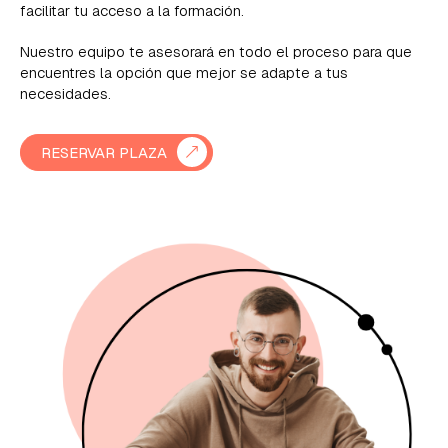
facilitar tu acceso a la formación.
Senior lighting artist
Nuestro equipo te asesorará en todo el proceso para que
encuentres la opción que mejor se adapte a tus
necesidades.
Colorista, grafista, texturizador/a
RESERVAR PLAZA
Animador/a 2D/3D
Generador/a de environments
virtuales y/props
Técnico de efectos especiales 3D /
Artista VFX