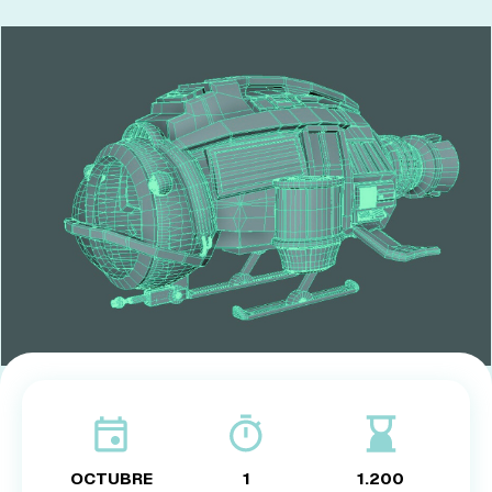
EMPRESAS
PARTNERS
919 54 07 25
931 76 23 43
OCTUBRE
1
1.200