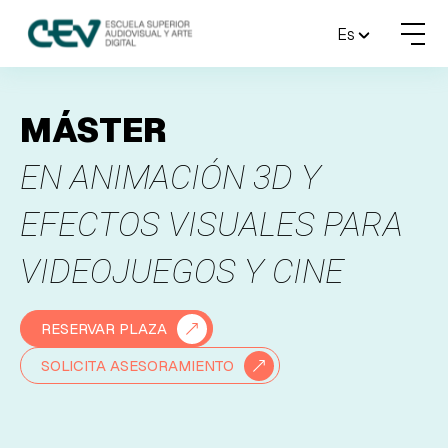
MENU
Es
FORMACIONES
MÁSTER
ADMISIONES
EN ANIMACIÓN 3D Y
ACTUALIDAD
EFECTOS VISUALES PARA
VIDEOJUEGOS Y CINE
ESCUELA
CONTACTO
RESERVAR PLAZA
SOLICITA ASESORAMIENTO
RESERVAR PLAZA
VISITAR ESCUELA
BLOG