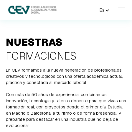
MENU
Es
FORMACIONES
NUESTRAS
ADMISIONES
FORMACIONES
ACTUALIDAD
En CEV formamos a la nueva generación de profesionales
creativos y tecnológicos con una oferta académica actual,
ESCUELA
práctica y conectada al mercado laboral.
CONTACTO
Con más de 50 años de experiencia, combinamos
innovación, tecnología y talento docente para que vivas una
formación real, con proyectos desde el primer día. Estudia
RESERVAR PLAZA
VISITAR ESCUELA
en Madrid o Barcelona, a tu ritmo o de forma presencial, y
prepárate para destacar en una industria que no deja de
evolucionar.
BLOG