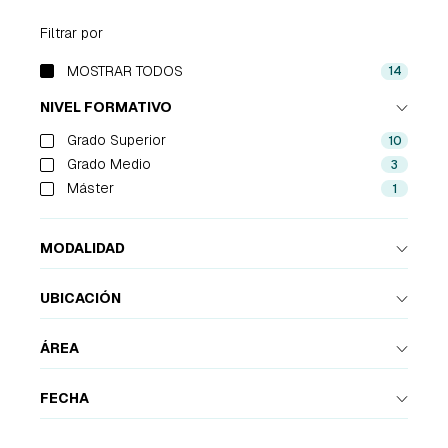
Filtrar por
EMPRESAS
MOSTRAR TODOS
14
14
PARTNERS
NIVEL FORMATIVO
Grado Superior
10
919 54 07 25
931 76 23 43
Grado Medio
3
Máster
1
MODALIDAD
UBICACIÓN
ÁREA
FECHA