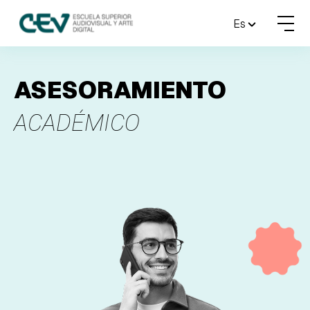
MENU
Es
FORMACIONES
ASESORAMIENTO
ADMISIONES
ACADÉMICO
ACTUALIDAD
ESCUELA
CONTACTO
RESERVAR PLAZA
VISITAR ESCUELA
BLOG